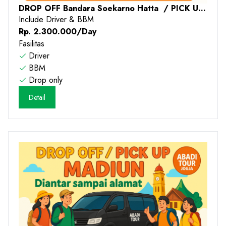
DROP OFF Bandara Soekarno Hatta / PICK UP
Soekarno Hatta - 2026
Include Driver & BBM
Rp. 2.300.000/Day
Fasilitas
Driver
BBM
Drop only
Detail