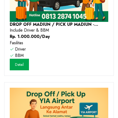
DROP OFF MADIUN / PICK UP MADIUN -
JOGJA - 2026
Include Driver & BBM
Rp. 1.000.000/Day
Fasilitas
Driver
BBM
Detail